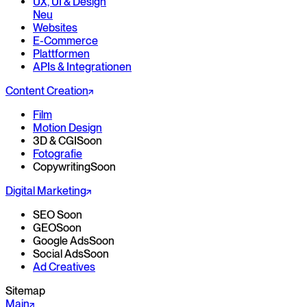
UX, UI & Design
Neu
Websites
E-Commerce
Plattformen
APIs & Integrationen
Content Creation
Film
Motion Design
3D & CGI
Soon
Fotografie
Copywriting
Soon
Digital Marketing
SEO
Soon
GEO
Soon
Google Ads
Soon
Social Ads
Soon
Ad Creatives
Sitemap
Main