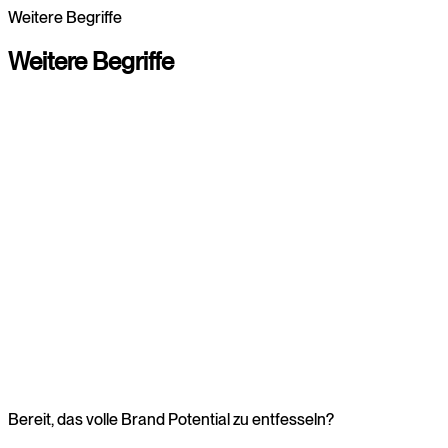
Weitere Begriffe
Digital Marketing entdecken
Digital Marketing entdecken
Weitere
Begriffe
Branding
Zur Übersicht
Webdesign
Webdesign
Bereit, das volle Brand Potential zu entfesseln?