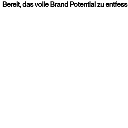
Bereit,
das
volle
Brand
Potential
zu
entfess
Christina
Consultant
+4920225855309
Paul
Consultant
+4920225855318