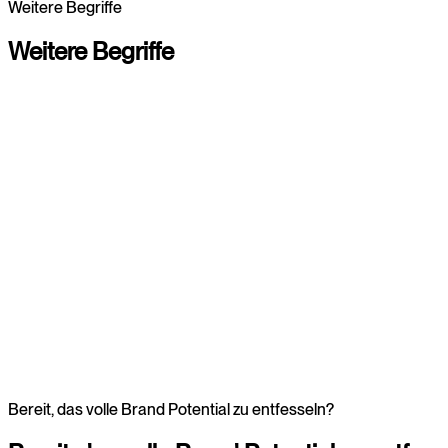
Weitere Begriffe
Webdesign entdecken
Webdesign entdecken
Weitere
Begriffe
Branding
Zur Übersicht
Webdesign
Webdesign
Bereit, das volle Brand Potential zu entfesseln?