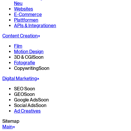
Neu
Websites
E-Commerce
Plattformen
APIs & Integrationen
Content Creation
Film
Motion Design
3D & CGI
Soon
Fotografie
Copywriting
Soon
Digital Marketing
SEO
Soon
GEO
Soon
Google Ads
Soon
Social Ads
Soon
Ad Creatives
Sitemap
Main