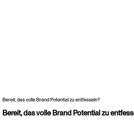
Branding
Zur Übersicht
Webdesign
Webdesign
Bereit, das volle Brand Potential zu entfesseln?
Bereit,
das
volle
Brand
Potential
zu
entfess