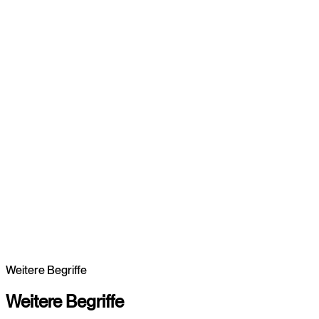
Strategie, UX und Entwicklung aus einem integrierten
System
Webdesign für Wachstum und Markenwirkung
Wir entwickeln Websites, die Marken erlebbar machen,
Nutzer führen und messbar zu mehr Leads und Umsatz
beitragen.
Weitere Begriffe
Branding entdecken
Branding entdecken
Weitere
Begriffe