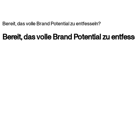
Bereit, das volle Brand Potential zu entfesseln?
Bereit,
das
volle
Brand
Potential
zu
entfess
Christina
Consultant
+4920225855309