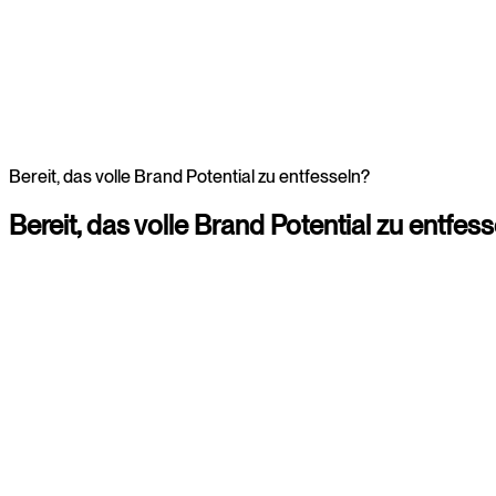
Webdesign
Bereit, das volle Brand Potential zu entfesseln?
Bereit,
das
volle
Brand
Potential
zu
entfess
Christina
Consultant
+4920225855309