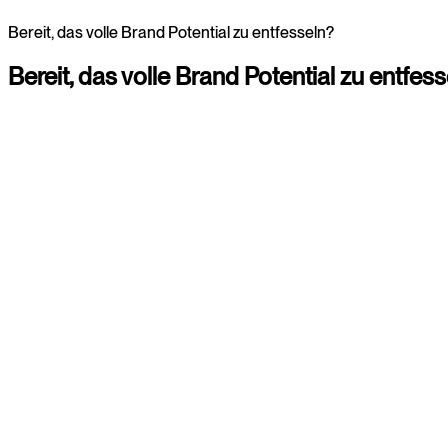
Bereit, das volle Brand Potential zu entfesseln?
Bereit,
das
volle
Brand
Potential
zu
entfess
Christina
Consultant
+4920225855309
Paul
Consultant
+4920225855318