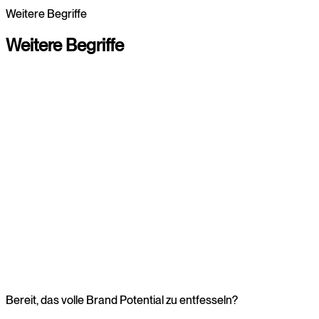
Weitere Begriffe
Digital Marketing entdecken
Digital Marketing entdecken
Weitere
Begriffe
Branding
Zur Übersicht
Webdesign
Webdesign
Bereit, das volle Brand Potential zu entfesseln?