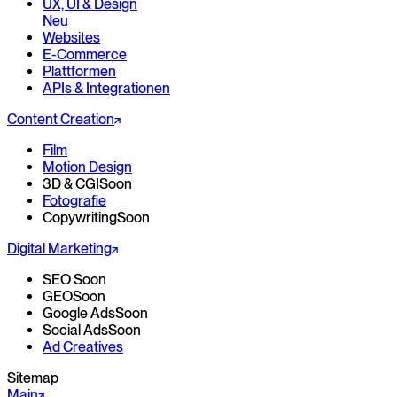
UX, UI & Design
Neu
Websites
E-Commerce
Plattformen
APIs & Integrationen
Content Creation
Film
Motion Design
3D & CGI
Soon
Fotografie
Copywriting
Soon
Digital Marketing
SEO
Soon
GEO
Soon
Google Ads
Soon
Social Ads
Soon
Ad Creatives
Sitemap
Main