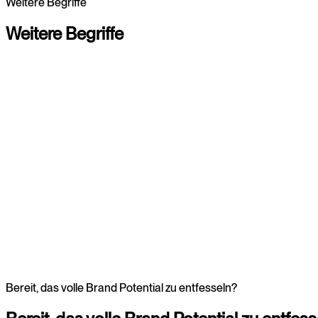
Weitere Begriffe
Branding entdecken
Branding entdecken
Weitere
Begriffe
Branding
Zur Übersicht
Webdesign
Webdesign
Bereit, das volle Brand Potential zu entfesseln?