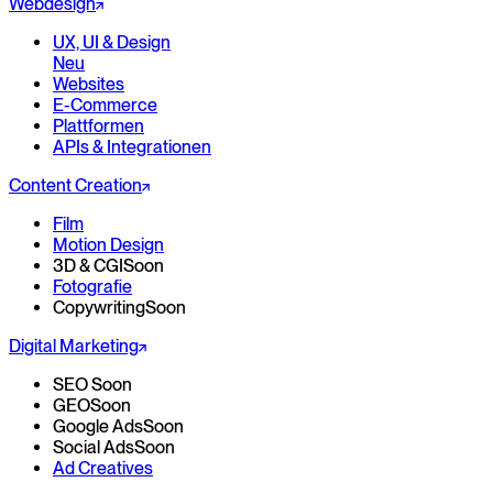
Webdesign
UX, UI & Design
Neu
Websites
E-Commerce
Plattformen
APIs & Integrationen
Content Creation
Film
Motion Design
3D & CGI
Soon
Fotografie
Copywriting
Soon
Digital Marketing
SEO
Soon
GEO
Soon
Google Ads
Soon
Social Ads
Soon
Ad Creatives