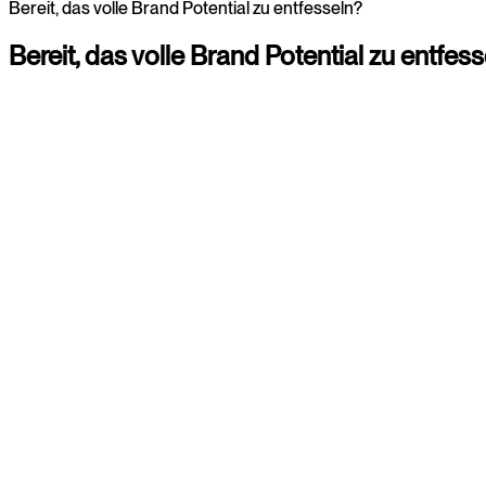
Bereit, das volle Brand Potential zu entfesseln?
Bereit,
das
volle
Brand
Potential
zu
entfess
Christina
Consultant
+4920225855309
Paul
Consultant
+4920225855318