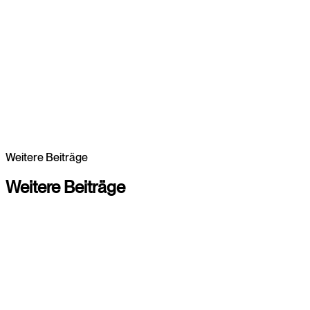
Strategie, UX und Entwicklung aus einem integrierten
System
Webdesign für Wachstum und Markenwirkung
Wir entwickeln Websites, die Marken erlebbar machen,
Nutzer führen und messbar zu mehr Leads und Umsatz
beitragen.
Weitere Beiträge
Branding entdecken
Branding entdecken
Weitere
Beiträge
Zur Übersicht