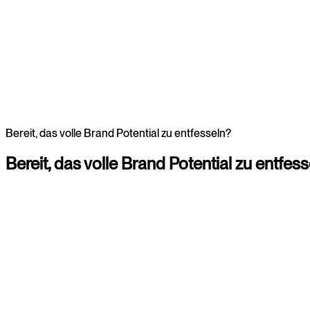
Awards
Bereit, das volle Brand Potential zu entfesseln?
Bereit,
das
volle
Brand
Potential
zu
entfess
Christina
Consultant
+4920225855309