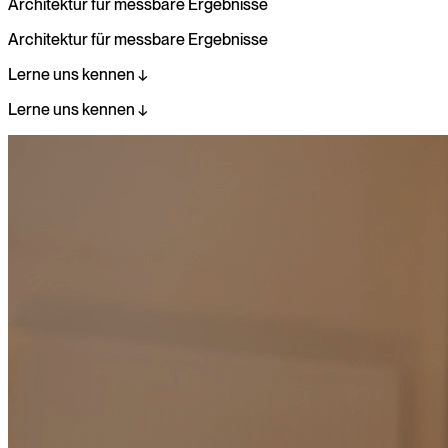
Architektur für messbare Ergebnisse
Architektur
für
messbare
Ergebnisse
Lerne uns kennen ↓
Lerne
uns
kennen
↓