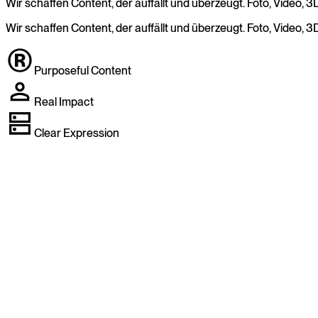
Wir schaffen Content, der auffällt und überzeugt. Foto, Video,
Wir
schaffen
Content,
der
auffällt
und
überzeugt.
Foto,
Video,
3D
Purposeful Content
Real Impact
Clear Expression
ontent Creation entdecken ↓
Imagefilm
Film