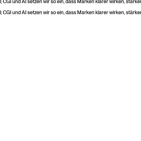
 3D, CGI und AI setzen wir so ein, dass Marken klarer wirken, s
,
CGI
und
AI
setzen
wir
so
ein,
dass
Marken
klarer
wirken,
stärke